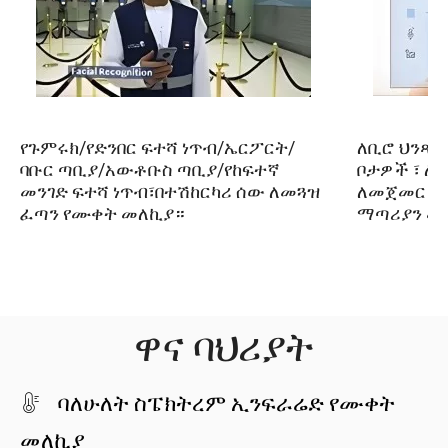
የጉምሩክ/የድንበር ፍተሻ ነጥብ/ኤርፖርት/
ለቢሮ ህንጻ ፣
ባቡር ጣቢያ/አውቶቡስ ጣቢያ/የከፍተኛ
ቦታዎች ፣ ለ
መንገድ ፍተሻ ነጥብ፣በተሽከርካሪ ሰው ለመጓዝ
ለመጀመር ፣
ፈጣን የሙቀት መለኪያ።
ማጣሪያን መ
ዋና ባህሪያት
ባለሁለት ስፔክትረም ኢንፍራሬድ የሙቀት

መለኪያ