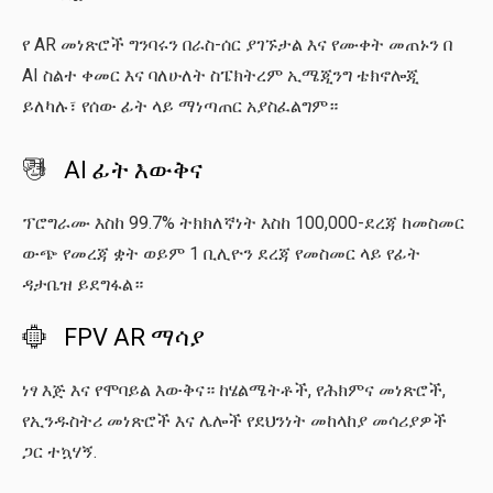
የ AR መነጽሮች ግንባሩን በራስ-ሰር ያገኙታል እና የሙቀት መጠኑን በ
AI ስልተ ቀመር እና ባለሁለት ስፔክትረም ኢሜጂንግ ቴክኖሎጂ
ይለካሉ፣ የሰው ፊት ላይ ማነጣጠር አያስፈልግም።
AI ፊት እውቅና

ፕሮግራሙ እስከ 99.7% ትክክለኛነት እስከ 100,000-ደረጃ ከመስመር
ውጭ የመረጃ ቋት ወይም 1 ቢሊዮን ደረጃ የመስመር ላይ የፊት
ዳታቤዝ ይደግፋል።
FPV AR ማሳያ

ነፃ እጅ እና የሞባይል እውቅና። ከሄልሜትቶች, የሕክምና መነጽሮች,
የኢንዱስትሪ መነጽሮች እና ሌሎች የደህንነት መከላከያ መሳሪያዎች
ጋር ተኳሃኝ.