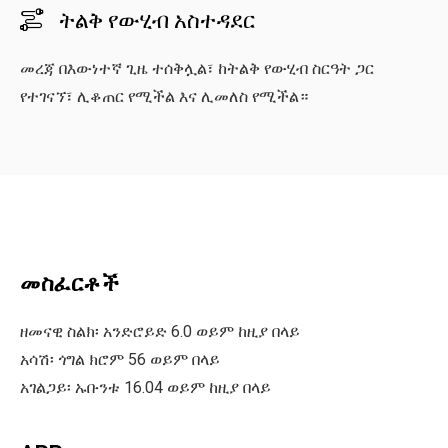
ትልቅ የውሂብ አስተዳደር

መረጃ በእውነተኛ ጊዜ ተሰቅሏል፣ ከትልቅ የውሂብ ስርዓት ጋር
የተገናኘ፣ ሊቆጠር የሚችል እና ሊመለስ የሚችል።
መስፈርቶች
ዘመናዊ ስልክ፡ አንድሮይድ 6.0 ወይም ከዚያ በላይ
አሳሽ፡ ጎግል ክሮም 56 ወይም በላይ
አገልጋይ፡ ኡቡንቱ 16.04 ወይም ከዚያ በላይ