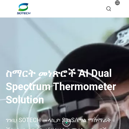
ስማርት መነጽሮች AI Dual
Spectrum Thermometer
Solution
ገንቢ፡ SOTECH መላኪያ፡ SaaS/የግል ማሰማራት