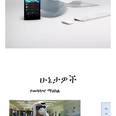
ሁኔታዎች
የመጓጓዣ ማዕከል