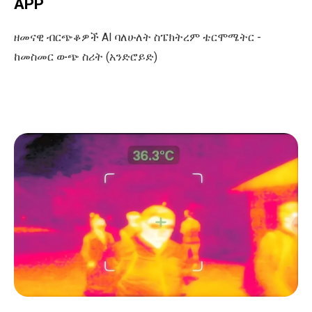
APP
ዘመናዊ ብርጭቆዎች AI ባለሁለት ስፔክትረም ቴርሞሜትር -
ከመስመር ውጭ ስሪት (አንድሮይድ)