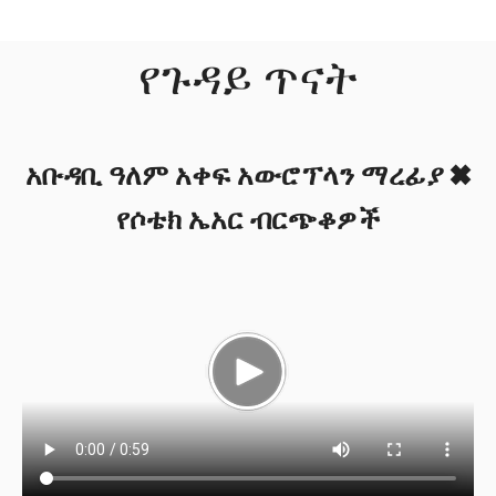
የጉዳይ ጥናት
አቡዳቢ ዓለም አቀፍ አውሮፕላን ማረፊያ ✖
የሶቴክ ኤአር ብርጭቆዎች