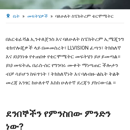
ቤት
»
መፍትሄዎች
»
ባለሁለት ስፔክትረም ቴርሞሜትር
በአርቴፊሻል ኢንተለጀንስ እና ባለሁለት ስፔክትረም ኢሜጂንግ
ቴክኖሎጂዎች ላይ በመመስረት፣ LLVISION ፈጣን፣ ትክክለኛ
እና ደህንነቱ የተጠበቀ የቴርሞሜትር መፍትሄን ይዞ ይመጣል።
ይህ መፍትሔ በራስ-ሰር የግንባሩ ሙቀት ማነጣጠር ችሎታን
ብቻ ሳይሆን ከፍጥነት ፣ ትክክለኛነት እና ባለብዙ-ልኬት ትልቅ
መረጃ አንፃር ከሁለተኛ እስከ ሁለተኛ ደረጃን ያከናውናል ።
ደንበኞችን የምንስበው ምንድን
ነው?