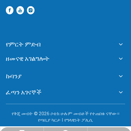
የምርት ምድብ
ዘመናዊ አገልግሎት
ኩባንያ
ፈጣን አገናኞች
የቅጂ መብት ©
2026
ሶቴክ ሁሉም መብቶች የተጠበቁ ናቸው።
የጣቢያ ካርታ
I
የግላዊነት ፖሊሲ