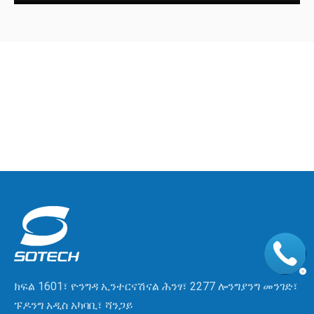
ክፍል 1601፣ ዮንግዳ ኢንተርናሽናል ሕንፃ፣ 2277 ሎንግያንግ መንገድ፣
ፑዶንግ አዲስ አካባቢ፣ ሻንጋይ