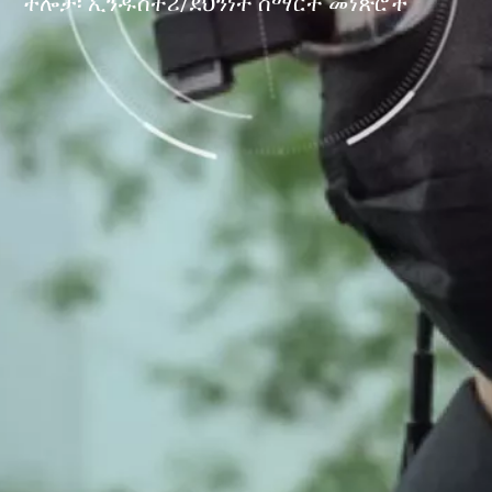
ችሎታ፡ ኢንዱስትሪ/ደህንነት ስማርት መነጽሮች