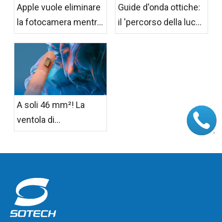
Apple vuole eliminare
Guide d'onda ottiche:
la fotocamera mentre
il 'percorso della luce'
Meta colma il divario
dai chip fotonici agli
dei LED: la privacy sta
occhiali AR
rimodellando il design
degli occhiali AI
A soli 46 mm²! La
ventola di
raffreddamento attiva
più piccola al mondo
per occhiali AR/XR è
stata lanciata
ufficialmente